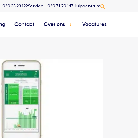
030 25 23 129
Service
030 74 70 147
Hulpcentrum
ing
Contact
Over ons
Vacatures