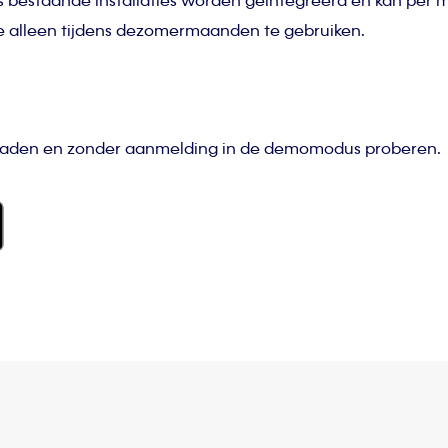
eds bestaande installaties worden geïntegreerd en kan pe
ze alleen tijdens dezomermaanden te gebruiken.
loaden en zonder aanmelding in de demomodus proberen.