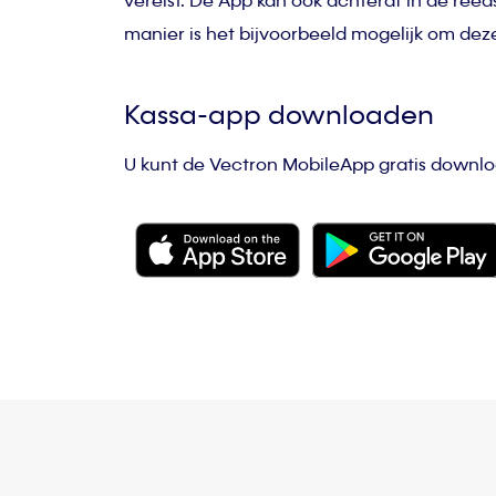
vereist. De App kan ook achteraf in de re
manier is het bijvoorbeeld mogelijk om de
Kassa-app downloaden
U kunt de Vectron MobileApp gratis down