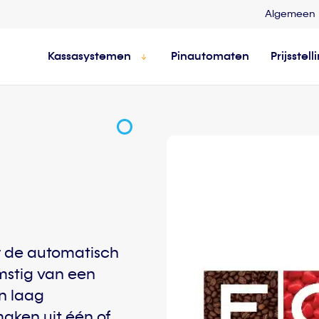
Algemeen
Kassasystemen
Pinautomaten
Prijsstell
r de automatisch
mstig van een
en laag
ken uit één of