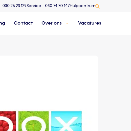
030 25 23 129
Service
030 74 70 147
Hulpcentrum
ing
Contact
Over ons
Vacatures