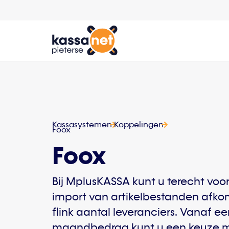
Kassasystemen
Koppelingen
Foox
Foox
Bij MplusKASSA kunt u terecht voo
import van artikelbestanden afko
flink aantal leveranciers. Vanaf e
maandbedrag kunt u een keuze ma