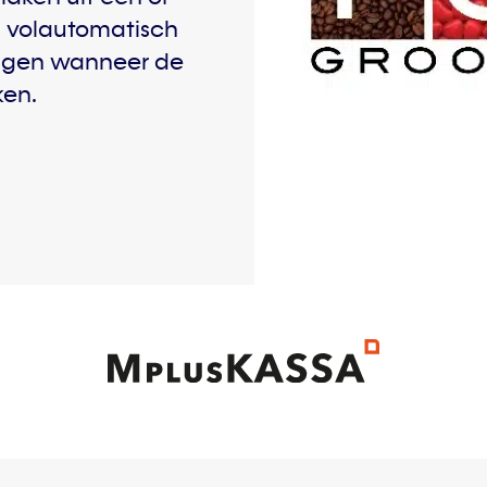
n volautomatisch
angen wanneer de
ken.