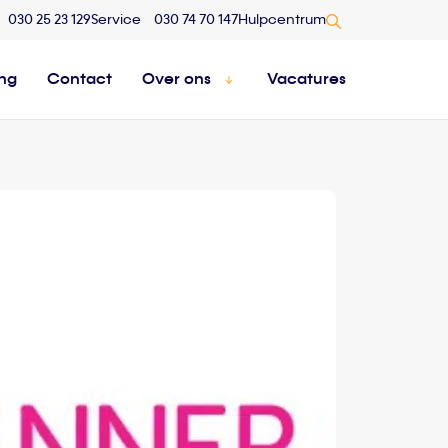
030 25 23 129
Service
030 74 70 147
Hulpcentrum
ing
Contact
Over ons
Vacatures